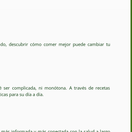
e todo, descubrir cómo comer mejor puede cambiar tu
é ser complicada, ni monótona. A través de recetas
cas para su día a día.
 más informada y más conectada con la salud a largo