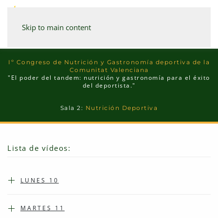
Skip to main content
Iº Congreso de Nutrición y Gastronomía deportiva de la
Comunitat Valenciana
"El poder del tandem: nutrición y gastronomía para el éxito
del deportista."
Sala 2:
Nutrición Deportiva
Lista de vídeos:
LUNES 10
MARTES 11